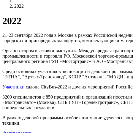
учётной
записи
2022
Строка
пользователя
навигации
2022
21-23 сентября 2022 года в Москве в рамках Российской недел
городских и пригородных маршрутов, комплектующие и матер
Организатором выставки выступила Международная транспорт
промышленности и торговли РФ, Московской торгово-промышл
центрального региона ГУП «Мосгортранс» и АО «Мострансавт
Среди основных участников экспозиции и деловой программ
"ЭТНА", "Артэкс-Трансхолод", КСОР "Антисон", "МАДИ" и д
Участники
салона CityBus-2022 и других мероприятий Российс
3200 специалистов с 850 предприятий и организаций посетил
«Мострансавто» (Москва), СПБ ГУП «Горэлектротранс», СБП 
сопредельных государств.
В рамках деловой программы особое внинмание уделялось воп
техники.