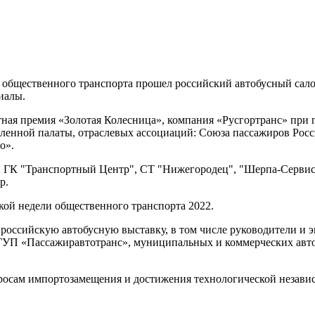
и общественного транспорта прошел российский автобусный сало
иалы.
ная премия «Золотая Колесница», компания «Русгортранс» при 
енной палаты, отраслевых ассоциаций: Союза пассажиров Рос
о».
ы: ГК "Транспортный Центр", СТ "Нижегородец", "Шерпа-Серв
р.
кой недели общественного транспорта 2022.
и российскую автобусную выставку, в том числе руководители 
ГУП «Пассажиравтотранс», муниципальных и коммерческих авто
росам импортозамещения и достижения технологической незави