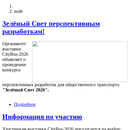
Меню
учётной
записи
node
Строка
пользователя
навигации
Зелёный Свет перспективным
разработкам!
Оргкомитет
выставки
CityBus-2026
объявляет о
проведении
конкурса
перспективных разработок для общественного транспорта
"Зелёный Свет 2026".
Подробнее
о
Зелёный
Свет
Информация по участию
перспективным
разработкам!
Участникам выставки CityBus-2026 предлагается на выбор: